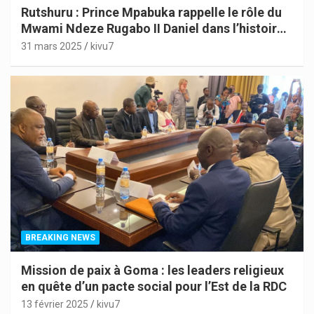
Rutshuru : Prince Mpabuka rappelle le rôle du
Mwami Ndeze Rugabo II Daniel dans l’histoire
de l’Indépendance du Congo
31 mars 2025
kivu7
BREAKING NEWS
Mission de paix à Goma : les leaders religieux
en quête d’un pacte social pour l’Est de la RDC
13 février 2025
kivu7