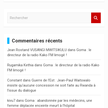
R
e
c
h
e
Commentaires récents
r
c
Jean Rostand VUSANGI MWITSIKULU
dans
Goma : le
h
directeur de la radio Kako FM limogé !
e
r
Rugamika Kethia
dans
Goma : le directeur de la radio Kako
FM limogé !
Constant
dans
Guerre de l’Est : Jean-Paul Waitswalo
insiste qu’aucune concession ne soit faite au Rwanda à
l’issue du dialogue
kivu7
dans
Goma : abandonnée par les médecins, une
femme déplacée enceinte meurt à l’hôpital